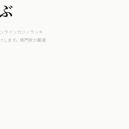
ぶ
オンラインカジノランキ
けします。専門家が厳選