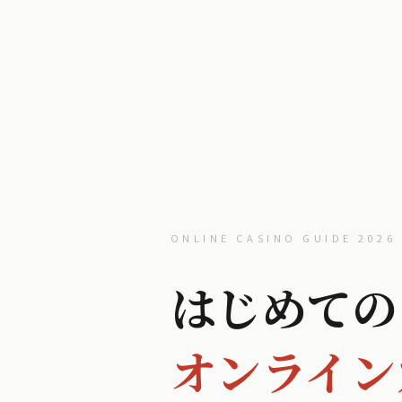
ONLINE CASINO GUIDE 2026
はじめての
オンライン